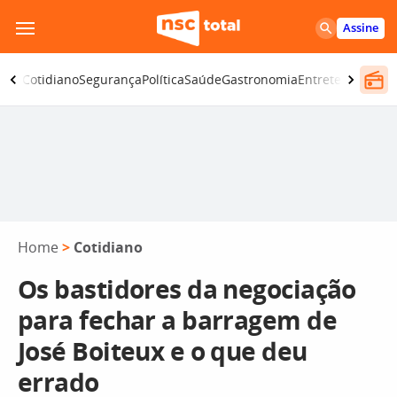
Pular
Assine
para
o
omia
Cotidiano
Segurança
Política
Saúde
Gastronomia
Entretenimento
conteúdo
Home
>
Cotidiano
Os bastidores da negociação
para fechar a barragem de
José Boiteux e o que deu
errado