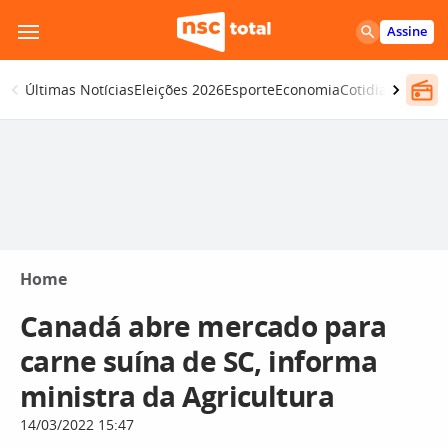
Pular
Assine
para
o
Últimas Notícias
Eleições 2026
Esporte
Economia
Cotidiano
Segur
conteúdo
Home
Canadá abre mercado para
carne suína de SC, informa
ministra da Agricultura
14/03/2022 15:47