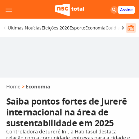
Pular
Assine
para
o
Últimas Notícias
Eleições 2026
Esporte
Economia
Cotidiano
Segur
conteúdo
Home
>
Economia
Saiba pontos fortes de Jurerê
internacional na área de
sustentabilidade em 2025
Controladora de Jurerê In_, a Habitasul destaca
relação com a comunidade, entregas para a cidade e