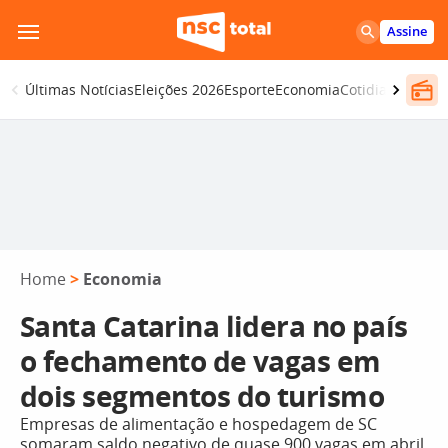
Pular
Assine
para
o
Últimas Notícias
Eleições 2026
Esporte
Economia
Cotidiano
Segur
conteúdo
Home
>
Economia
Santa Catarina lidera no país
o fechamento de vagas em
dois segmentos do turismo
Empresas de alimentação e hospedagem de SC
somaram saldo negativo de quase 900 vagas em abril,