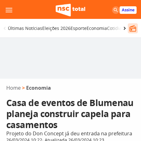
Pular
Assine
para
o
Últimas Notícias
Eleições 2026
Esporte
Economia
Cotidiano
Segur
conteúdo
Home
>
Economia
Casa de eventos de Blumenau
planeja construir capela para
casamentos
Projeto do Don Concept já deu entrada na prefeitura
26/03/2024 10:22
Atualizada 26/03/2024 10:23