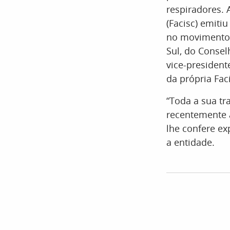
respiradores. 
(Facisc) emiti
no movimento a
Sul, do Consel
vice-presiden
da própria Fac
“Toda a sua tr
recentemente 
lhe confere ex
a entidade.