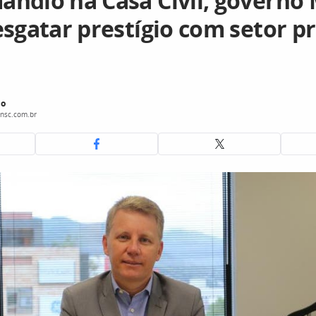
ndio na Casa Civil, governo 
esgatar prestígio com setor p
do
nsc.com.br