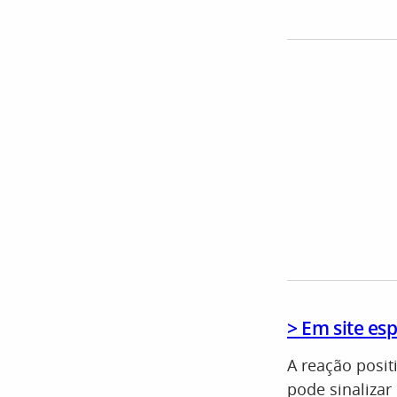
​> Em site es
A reação posit
pode sinaliza