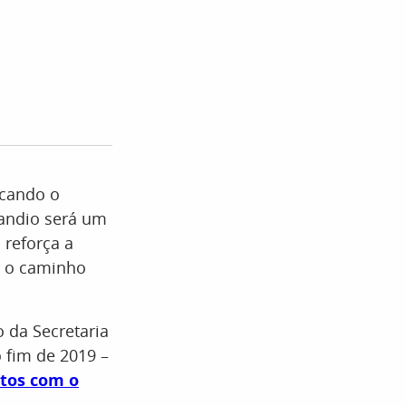
icando o
mandio será um
 reforça a
r o caminho
 da Secretaria
 fim de 2019 –
itos com o