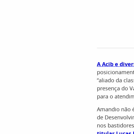
A Acib e dive
posicionament
“aliado da cla
presença do V
para o atendi
Amandio não é 
de Desenvolvi
nos bastidores
titular Lucas