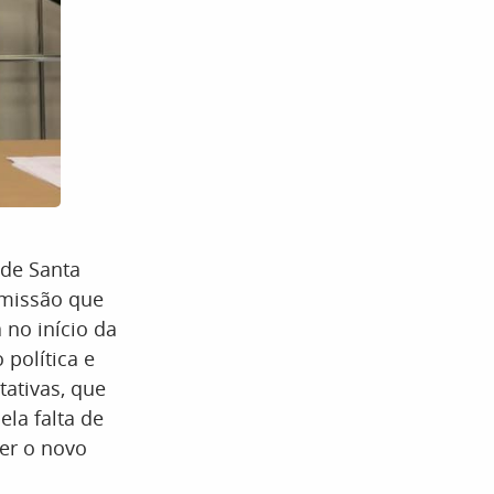
 de Santa
 missão que
 no início da
 política e
ativas, que
la falta de
ter o novo