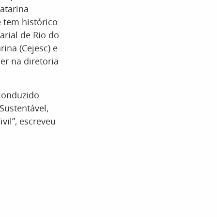
atarina
 tem histórico
arial de Rio do
ina (Cejesc) e
r na diretoria
 conduzido
Sustentável,
vil”, escreveu