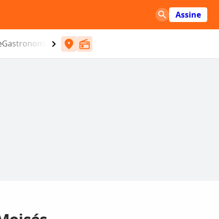
Assine
e
Gastronomia
Entretenimento
CBN
Atlântida SC