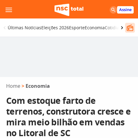
Pular
Assine
para
o
Últimas Notícias
Eleições 2026
Esporte
Economia
Cotidiano
Segur
conteúdo
Home
>
Economia
Com estoque farto de
terrenos, construtora cresce e
mira meio bilhão em vendas
no Litoral de SC