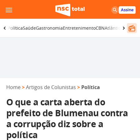
Pular
Assine
para
o
ança
Política
Saúde
Gastronomia
Entretenimento
CBN
Atlântida SC
conteúdo
Home
>
Artigos de Colunistas
>
Política
O que a carta aberta do
prefeito de Blumenau contra
a corrupção diz sobre a
política