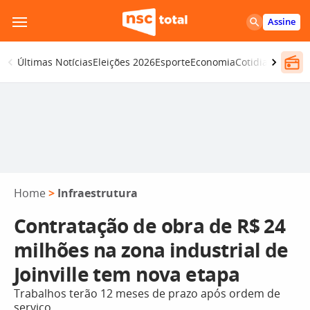
Pular
Assine
para
o
Últimas Notícias
Eleições 2026
Esporte
Economia
Cotidiano
Segur
conteúdo
Home
>
Infraestrutura
Contratação de obra de R$ 24
milhões na zona industrial de
Joinville tem nova etapa
Trabalhos terão 12 meses de prazo após ordem de
serviço