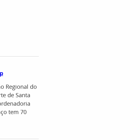
pp
ão Regional do
rte de Santa
oordenadoria
aço tem 70