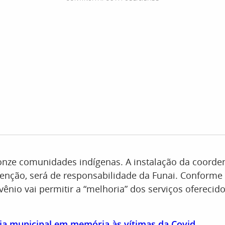
onze comunidades indígenas. A instalação da coorde
nção, será de responsabilidade da Funai. Conforme a
nvênio vai permitir a “melhoria” dos serviços oferecid
 dia municipal em memória às vítimas da Covid