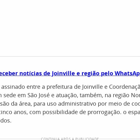
eceber notícias de Joinville e região pelo WhatsA
 assinado entre a prefeitura de Joinville e Coordenaç
om sede em São José e atuação, também, na região No
ssão da área, para uso administrativo por meio de c
 cinco anos, com possibilidade de prorrogação. o esp
dos.
CONTINUA APÓS A PUBLICIDADE