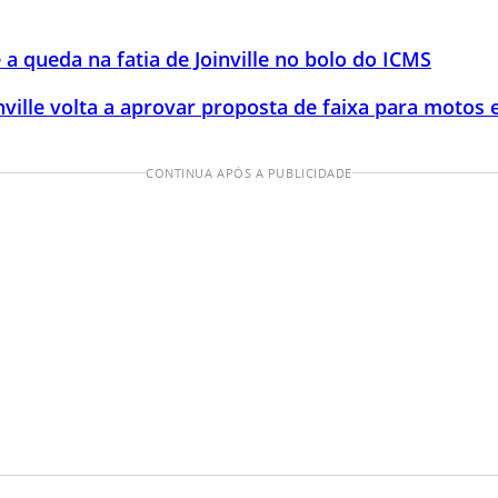
a queda na fatia de Joinville no bolo do ICMS
nville volta a aprovar proposta de faixa para moto
CONTINUA APÓS A PUBLICIDADE