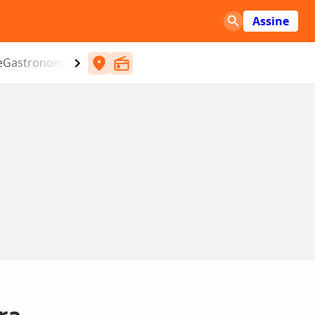
Assine
e
Gastronomia
Entretenimento
CBN
Atlântida SC