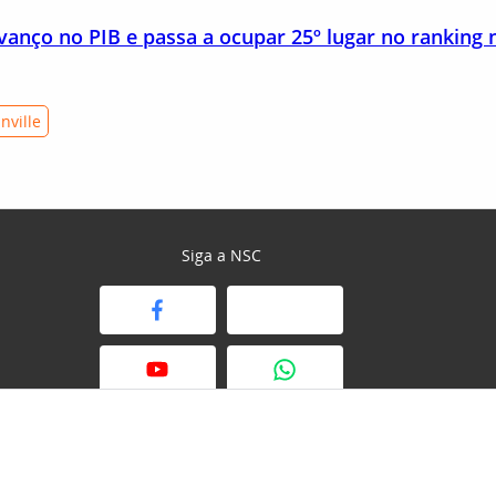
avanço no PIB e passa a ocupar 25º lugar no ranking 
inville
Siga a NSC
© 2026 NSC Total. Todos os direitos reservados.