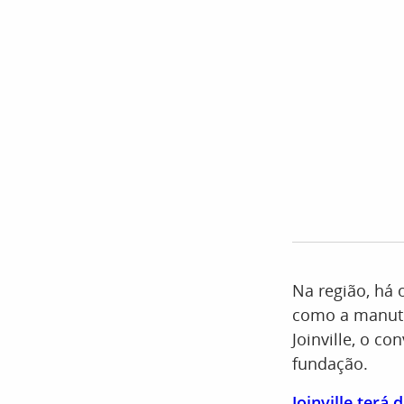
Na região, há 
como a manute
Joinville, o co
fundação.
Joinville terá