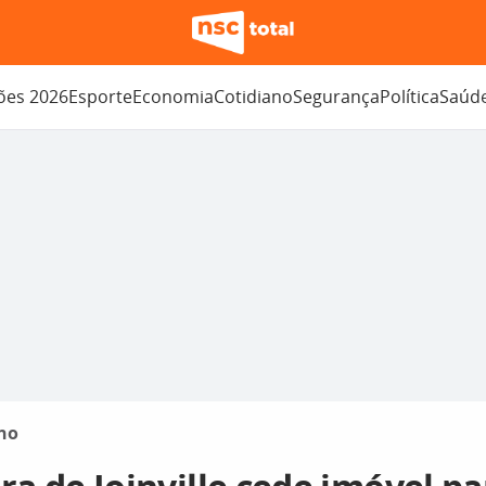
ções 2026
Esporte
Economia
Cotidiano
Segurança
Política
Saúd
no