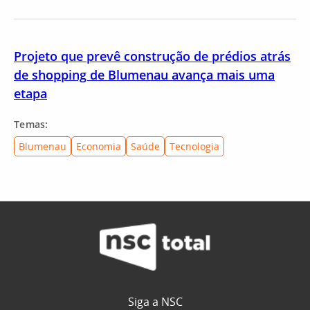
Projeto que prevê construção de prédios atrás
de shopping de Blumenau avança mais uma
etapa
Temas:
Blumenau
Economia
Saúde
Tecnologia
Siga a NSC