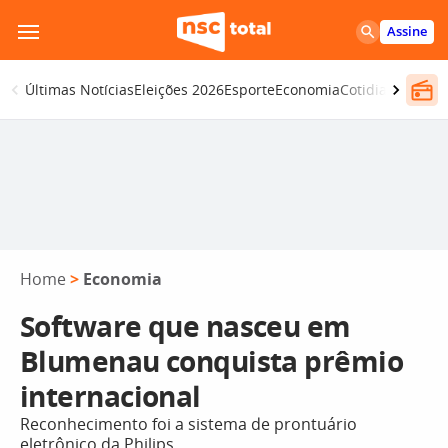
Pular
Assine
para
o
Últimas Notícias
Eleições 2026
Esporte
Economia
Cotidiano
Segur
conteúdo
Home
>
Economia
Software que nasceu em
Blumenau conquista prêmio
internacional
Reconhecimento foi a sistema de prontuário
eletrônico da Philips