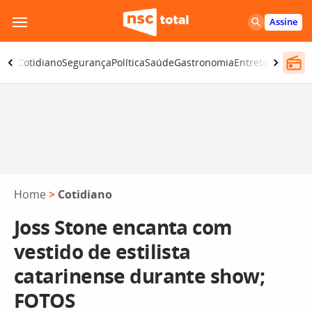
Pular
Assine
para
o
omia
Cotidiano
Segurança
Política
Saúde
Gastronomia
Entretenimento
conteúdo
Home
>
Cotidiano
Joss Stone encanta com
vestido de estilista
catarinense durante show;
FOTOS