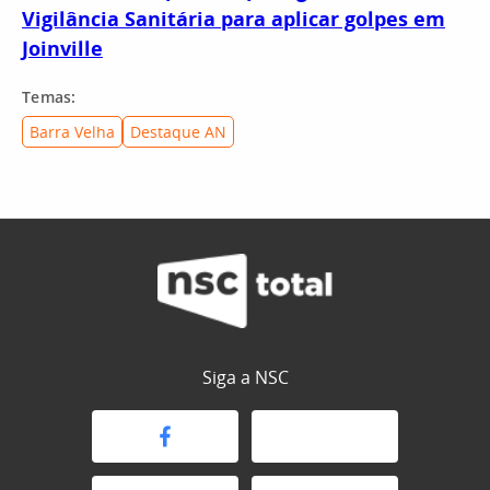
Vigilância Sanitária para aplicar golpes em
Joinville
Temas:
Barra Velha
Destaque AN
Siga a NSC