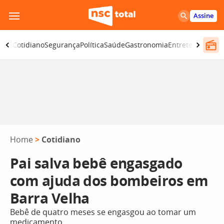
Pular
Assine
para
o
omia
Cotidiano
Segurança
Política
Saúde
Gastronomia
Entretenimento
conteúdo
Home
>
Cotidiano
Pai salva bebê engasgado
com ajuda dos bombeiros em
Barra Velha
Bebê de quatro meses se engasgou ao tomar um
medicamento