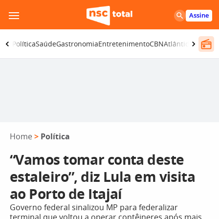
Pular
Assine
para
o
ança
Política
Saúde
Gastronomia
Entretenimento
CBN
Atlântida SC
conteúdo
Home
>
Política
“Vamos tomar conta deste
estaleiro”, diz Lula em visita
ao Porto de Itajaí
Governo federal sinalizou MP para federalizar
terminal que voltou a operar contêineres após mais