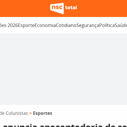
ções 2026
Esporte
Economia
Cotidiano
Segurança
Política
Saúd
de Colunistas
>
Esportes