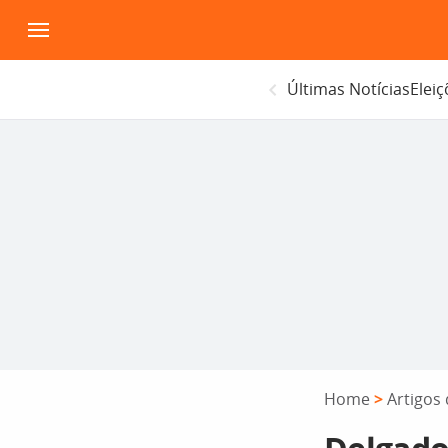
Pular
para
o
Últimas Notícias
Elei
conteúdo
Home
>
Artigos 