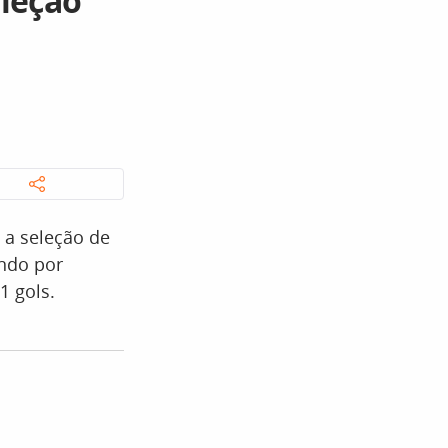
leção
 a seleção de
ndo por
1 gols.