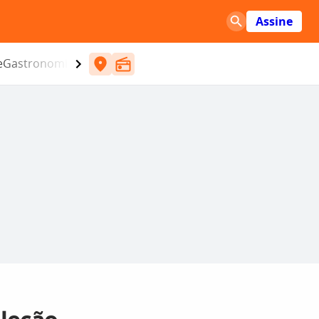
Assine
e
Gastronomia
Entretenimento
CBN
Atlântida SC