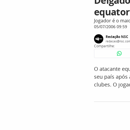
Delgado
equator
Jogador é o maio
05/07/2006 09:59
Redação NSC
redacao@nsc.com
Compartilhe:
O atacante equ
seu país após
clubes. O joga