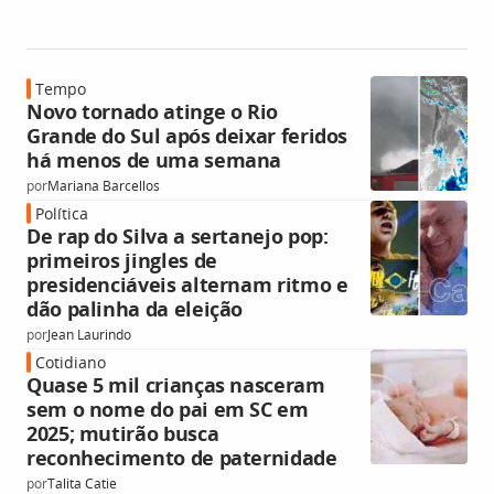
Tempo
Novo tornado atinge o Rio
Grande do Sul após deixar feridos
há menos de uma semana
por
Mariana Barcellos
Política
De rap do Silva a sertanejo pop:
primeiros jingles de
presidenciáveis alternam ritmo e
dão palinha da eleição
por
Jean Laurindo
Cotidiano
Quase 5 mil crianças nasceram
sem o nome do pai em SC em
2025; mutirão busca
reconhecimento de paternidade
por
Talita Catie