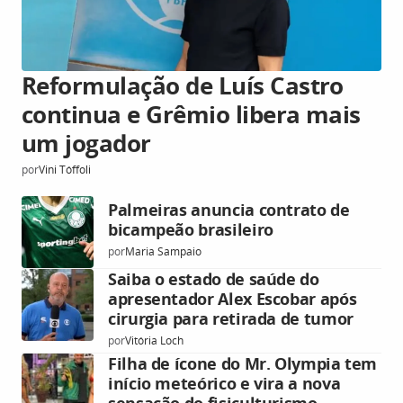
Reformulação de Luís Castro
continua e Grêmio libera mais
um jogador
por
Vini Tóffoli
Palmeiras anuncia contrato de
bicampeão brasileiro
por
Maria Sampaio
Saiba o estado de saúde do
apresentador Alex Escobar após
cirurgia para retirada de tumor
por
Vitória Loch
Filha de ícone do Mr. Olympia tem
início meteórico e vira a nova
sensação do fisiculturismo