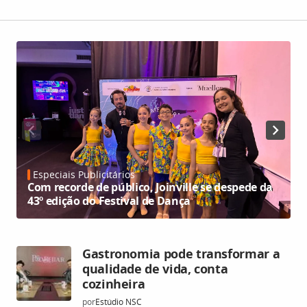
Especiais Publicitários
Com recorde de público, Joinville se despede da
E
43º edição do Festival de Dança
C
Gastronomia pode transformar a
qualidade de vida, conta
cozinheira
por
Estúdio NSC