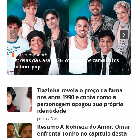
Entretenimento
Estrelas da Casa 2026: conheça os candidatos
E
do time pop
Tiazinha revela o preço da fama
nos anos 1990 e conta como a
personagem apagou sua própria
identidade
por
Luiz Dias
Resumo A Nobreza do Amor: Omar
enfrenta Tonho no capítulo desta