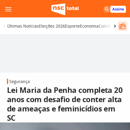
Pular
Assine
para
o
Últimas Notícias
Eleições 2026
Esporte
Economia
Cotidiano
Segur
conteúdo
Segurança
Lei Maria da Penha completa 20
anos com desafio de conter alta
de ameaças e feminicídios em
SC