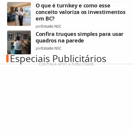
O que é turnkey e como esse
conceito valoriza os investimentos
em BC?
por
Estúdio NSC
Confira truques simples para usar
quadros na parede
por
Estúdio NSC
Especiais Publicitários
CONTINUA APÓS A PUBLICIDADE