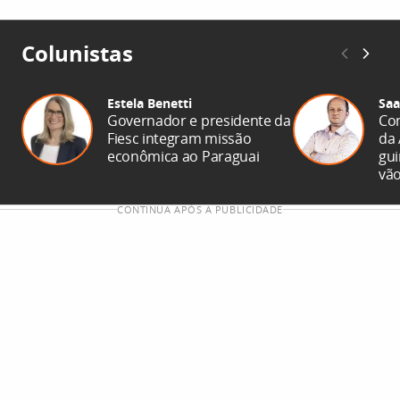
Colunistas
Estela Benetti
Saa
Governador e presidente da
Co
Fiesc integram missão
da 
econômica ao Paraguai
gui
vão
CONTINUA APÓS A PUBLICIDADE