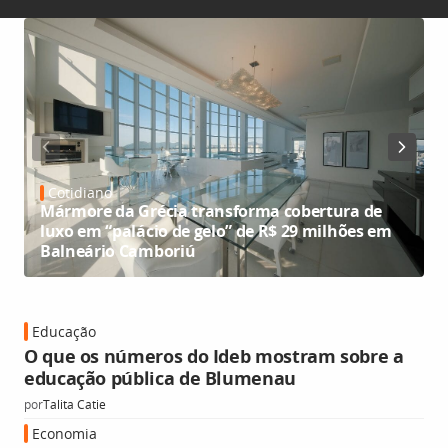
Cotidiano
Mármore da Grécia transforma cobertura de
luxo em “palácio de gelo” de R$ 29 milhões em
Balneário Camboriú
Educação
O que os números do Ideb mostram sobre a
educação pública de Blumenau
por
Talita Catie
Economia