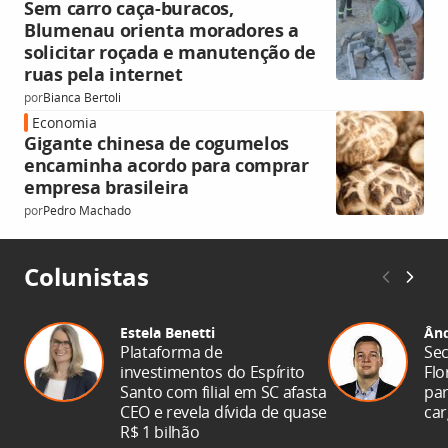
Sem carro caça-buracos,
Blumenau orienta moradores a
solicitar roçada e manutenção de
ruas pela internet
por
Bianca Bertoli
Economia
Gigante chinesa de cogumelos
encaminha acordo para comprar
empresa brasileira
por
Pedro Machado
Colunistas
Estela Benetti
Ând
Plataforma de
Sec
investimentos do Espírito
Flo
Santo com filial em SC afasta
par
CEO e revela dívida de quase
ca
R$ 1 bilhão