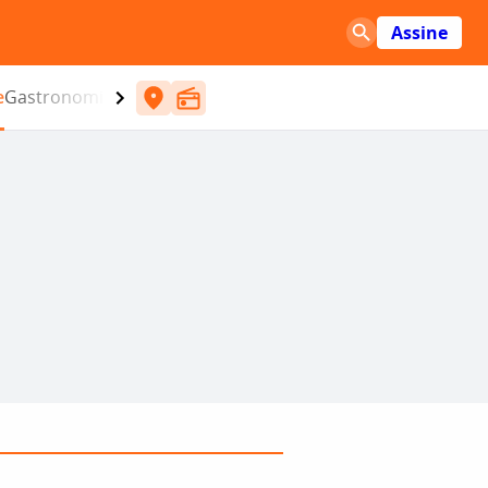
Assine
e
Gastronomia
Entretenimento
CBN
Atlântida SC