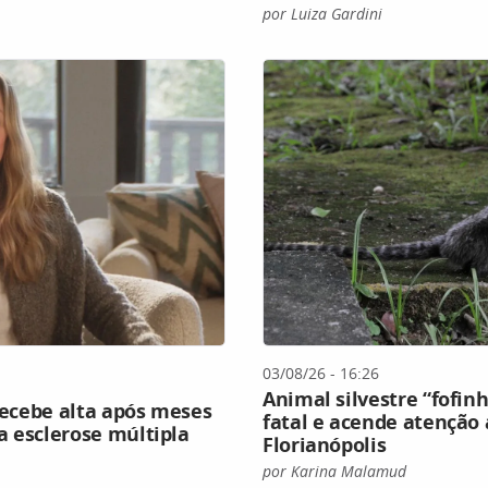
por Luiza Gardini
03/08/26 - 16:26
Animal silvestre “fofin
 recebe alta após meses
fatal e acende atenção 
a esclerose múltipla
Florianópolis
por Karina Malamud