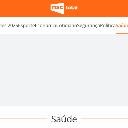
ções 2026
Esporte
Economia
Cotidiano
Segurança
Política
Saúd
Saúde