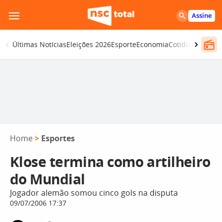
Pular
Assine
para
o
Últimas Notícias
Eleições 2026
Esporte
Economia
Cotidiano
Segur
conteúdo
Home
>
Esportes
Klose termina como artilheiro
do Mundial
Jogador alemão somou cinco gols na disputa
09/07/2006 17:37