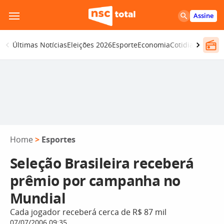
Pular
Assine
para
o
Últimas Notícias
Eleições 2026
Esporte
Economia
Cotidiano
Segur
conteúdo
Home
>
Esportes
Seleção Brasileira receberá
prêmio por campanha no
Mundial
Cada jogador receberá cerca de R$ 87 mil
07/07/2006 09:35