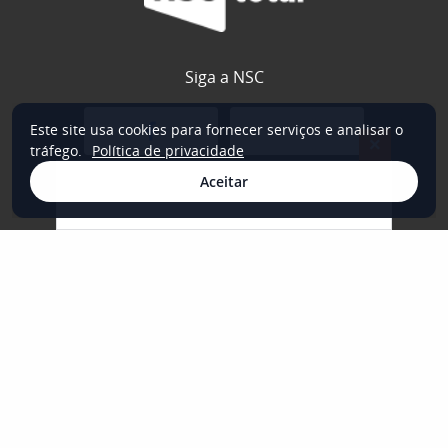
Siga a NSC
Este site usa cookies para fornecer serviços e analisar o
×
tráfego.
Política de privacidade
Aceitar
Quem somos
Expediente
Publicidade Legal
Fale Conosco
Trabalhe Conosco
Portal do Titular – Grupo NC