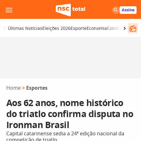
Pular
Assine
para
o
Últimas Notícias
Eleições 2026
Esporte
Economia
Cotidiano
Segur
conteúdo
Home
>
Esportes
Aos 62 anos, nome histórico
do triatlo confirma disputa no
Ironman Brasil
Capital catarinense sedia a 24ª edição nacional da
competição de triatlo