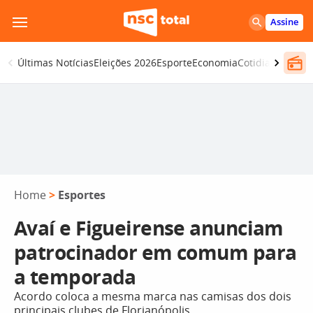
Pular
Assine
para
o
Últimas Notícias
Eleições 2026
Esporte
Economia
Cotidiano
Segur
conteúdo
Home
>
Esportes
Avaí e Figueirense anunciam
patrocinador em comum para
a temporada
Acordo coloca a mesma marca nas camisas dos dois
principais clubes de Florianópolis