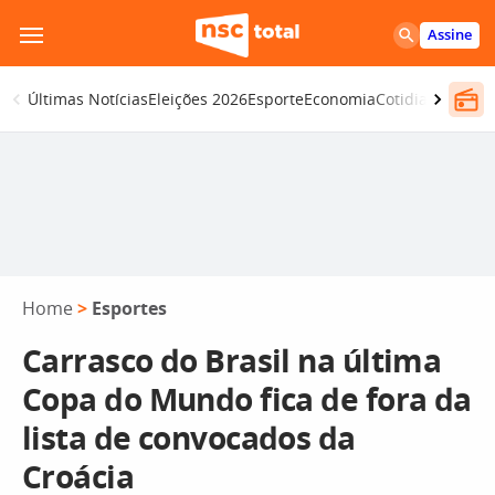
Pular
Assine
para
o
Últimas Notícias
Eleições 2026
Esporte
Economia
Cotidiano
Segur
conteúdo
Home
>
Esportes
Carrasco do Brasil na última
Copa do Mundo fica de fora da
lista de convocados da
Croácia