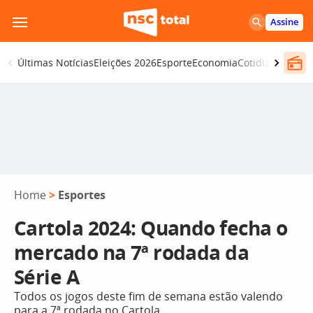
Pular
Assine
para
o
Últimas Notícias
Eleições 2026
Esporte
Economia
Cotidiano
Segur
conteúdo
Home
>
Esportes
Cartola 2024: Quando fecha o
mercado na 7ª rodada da
Série A
Todos os jogos deste fim de semana estão valendo
para a 7ª rodada no Cartola