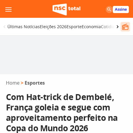
Pular
Assine
para
o
Últimas Notícias
Eleições 2026
Esporte
Economia
Cotidiano
Segur
conteúdo
Home
>
Esportes
Com Hat-trick de Dembelé,
França goleia e segue com
aproveitamento perfeito na
Copa do Mundo 2026