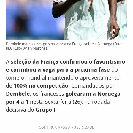
Dembelé marcou três gols na vitória da França sobre a Noruega (Foto:
REUTERS/Dylan Martinez)
A
seleção da França confirmou o favoritismo
e carimbou a vaga para a próxima fase
do
torneio mundial mantendo o aproveitamento
de
100% na competição
. Comandados por
Dembelé
, os franceses
golearam a Noruega
por 4 a 1
nesta sexta-feira (26), na rodada
decisiva do
Grupo I
.
CONTINUA APÓS A PUBLICIDADE