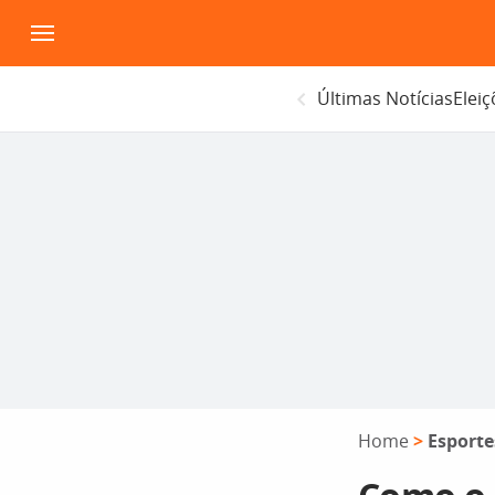
Pular
para
o
Últimas Notícias
Elei
conteúdo
Home
>
Esporte