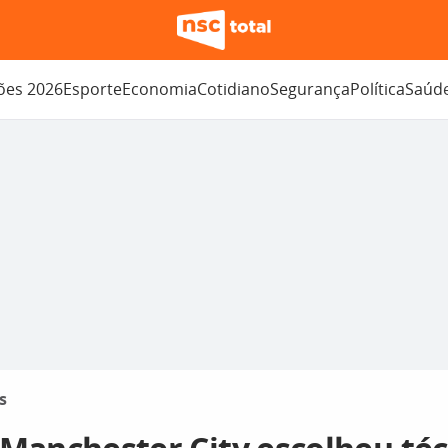
ções 2026
Esporte
Economia
Cotidiano
Segurança
Política
Saúd
s