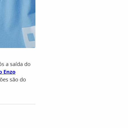
ós a saída do
o Enzo
ções são do