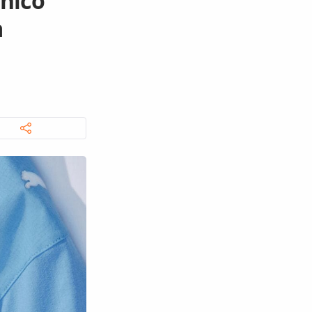
nico
a