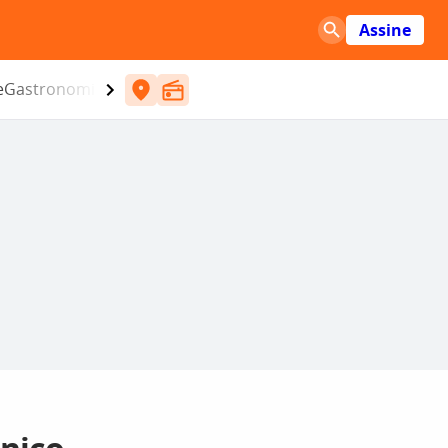
Assine
e
Gastronomia
Entretenimento
CBN
Atlântida SC