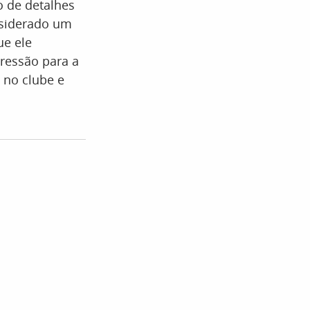
o de detalhes
nsiderado um
ue ele
pressão para a
 no clube e