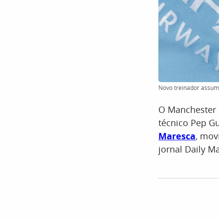
Novo treinador assume
O Manchester C
técnico Pep Gu
Maresca
, mov
jornal Daily Ma