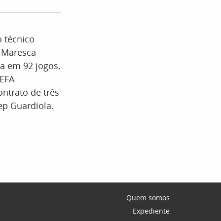
 técnico
o Maresca
a em 92 jogos,
UEFA
ntrato de três
ep Guardiola.
Quem somos
Expediente