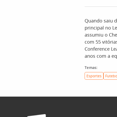
Quando saiu d
principal no L
assumiu o Che
com 55 vitória
Conference Le
anos com a equ
Temas:
Esportes
Futebo