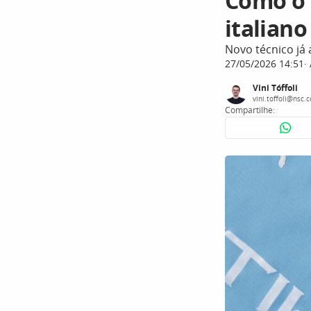
Como o 
italiano
Novo técnico já
27/05/2026 14:51
Vini Tóffoli
vini.toffoli@nsc.
Compartilhe: