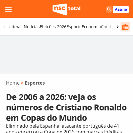
Pular
Assine
para
o
Últimas Notícias
Eleições 2026
Esporte
Economia
Cotidiano
Segur
conteúdo
Home
>
Esportes
De 2006 a 2026: veja os
números de Cristiano Ronaldo
em Copas do Mundo
Eliminado pela Espanha, atacante português de 41
anos encerrou a Copa de 2026 com marcas inéditas