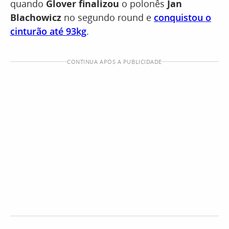
quando
Glover finalizou
o polonês
Jan
Blachowicz
no segundo round e
conquistou o
cinturão até 93kg
.
CONTINUA APÓS A PUBLICIDADE