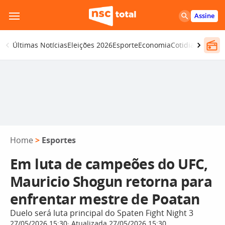
Pular
Assine
para
o
Últimas Notícias
Eleições 2026
Esporte
Economia
Cotidiano
Segur
conteúdo
Home
>
Esportes
Em luta de campeões do UFC,
Mauricio Shogun retorna para
enfrentar mestre de Poatan
Duelo será luta principal do Spaten Fight Night 3
27/05/2026 15:30
Atualizada 27/05/2026 15:30