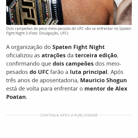
Dois campeões do peso meio-pesado do UFC vão se enfrentar no Spaten
Fight Night 3 (Foto: Divulgação, UFC)
A organização do
Spaten Fight Night
oficializou as
atrações
da
terceira edição
,
confirmando que
dois
campeões
dos meio-
pesados
do UFC
farão a
luta principal
. Após
três anos de aposentadoria,
Mauricio Shogun
está de volta para enfrentar o
mentor de Alex
Poatan
.
CONTINUA APÓS A PUBLICIDADE