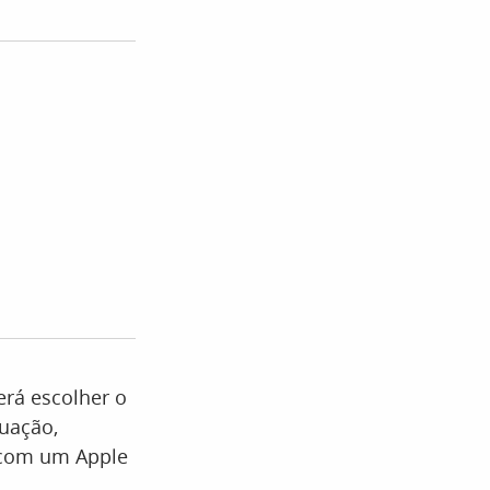
erá escolher o
uação,
, com um Apple