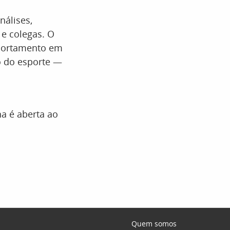
nálises,
e colegas. O
mportamento em
o do esporte —
ha é aberta ao
Quem somos