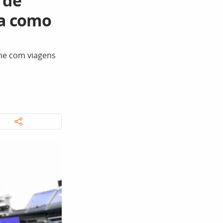
 de
ja como
ine com viagens