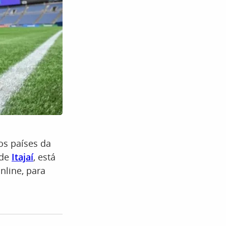
os países da
 de
Itajaí
, está
nline, para