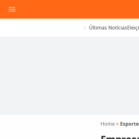
Pular
para
o
Últimas Notícias
Elei
conteúdo
Home
>
Esporte