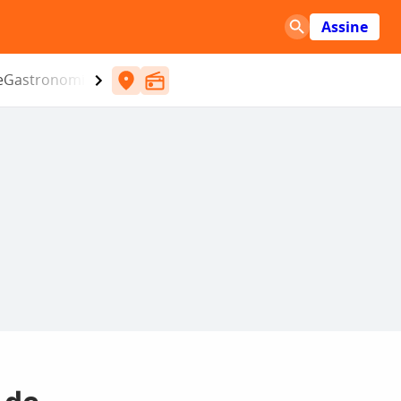
Assine
e
Gastronomia
Entretenimento
CBN
Atlântida SC