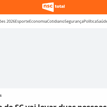
ções 2026
Esporte
Economia
Cotidiano
Segurança
Política
Saúd
s