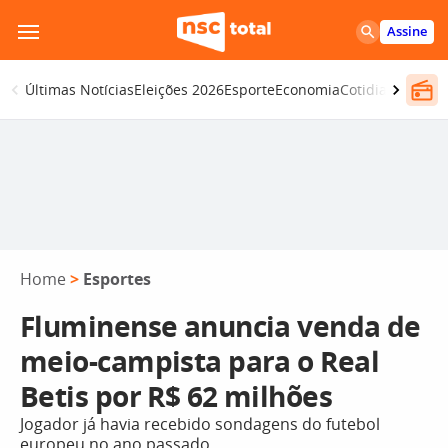
Pular
Assine
para
o
Últimas Notícias
Eleições 2026
Esporte
Economia
Cotidiano
Segur
conteúdo
Home
>
Esportes
Fluminense anuncia venda de
meio-campista para o Real
Betis por R$ 62 milhões
Jogador já havia recebido sondagens do futebol
europeu no ano passado