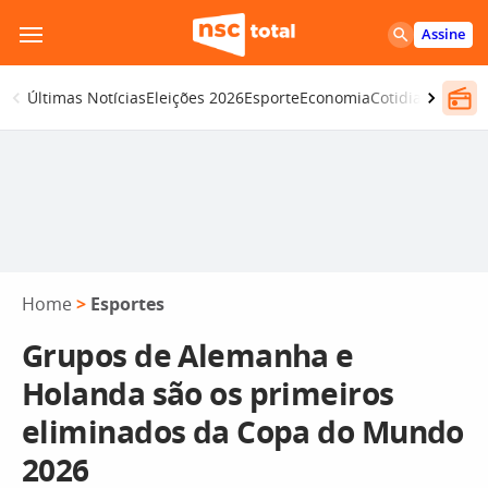
Pular
Assine
para
o
Últimas Notícias
Eleições 2026
Esporte
Economia
Cotidiano
Segur
conteúdo
Home
>
Esportes
Grupos de Alemanha e
Holanda são os primeiros
eliminados da Copa do Mundo
2026