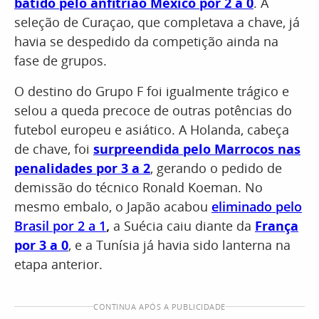
batido pelo anfitrião México por 2 a 0
. A
seleção de Curaçao, que completava a chave, já
havia se despedido da competição ainda na
fase de grupos.
O destino do Grupo F foi igualmente trágico e
selou a queda precoce de outras potências do
futebol europeu e asiático. A Holanda, cabeça
de chave, foi
surpreendida pelo Marrocos nas
penalidades por 3 a 2
, gerando o pedido de
demissão do técnico Ronald Koeman. No
mesmo embalo, o Japão acabou
eliminado pelo
Brasil por 2 a 1
,
a Suécia caiu diante da
França
por 3 a 0
, e a Tunísia já havia sido lanterna na
etapa anterior.
CONTINUA APÓS A PUBLICIDADE