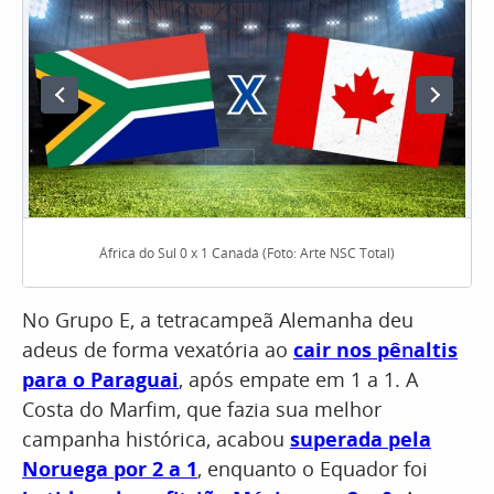
África do Sul 0 x 1 Canadá (Foto: Arte NSC Total)
No Grupo E, a tetracampeã Alemanha deu
adeus de forma vexatória ao
cair nos pê
n
altis
para o Paraguai
, após empate em 1 a 1. A
Costa do Marfim, que fazia sua melhor
campanha histórica, acabou
superada pela
Noruega por 2 a 1
, enquanto o Equador foi