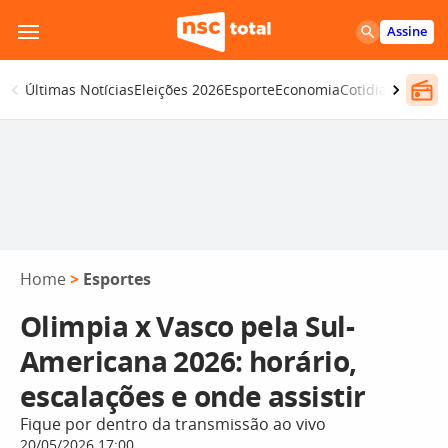
Pular
Assine
para
o
Últimas Notícias
Eleições 2026
Esporte
Economia
Cotidiano
Segur
conteúdo
Home
>
Esportes
Olimpia x Vasco pela Sul-
Americana 2026: horário,
escalações e onde assistir
Fique por dentro da transmissão ao vivo
20/05/2026 17:00