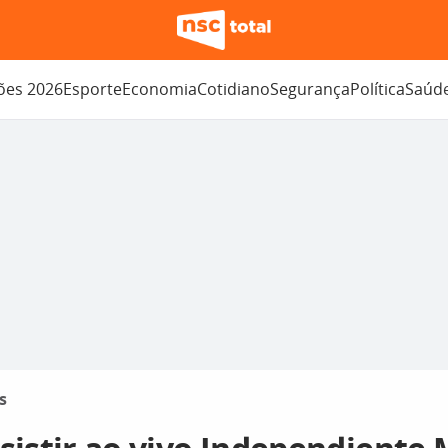
ções 2026
Esporte
Economia
Cotidiano
Segurança
Política
Saúd
s