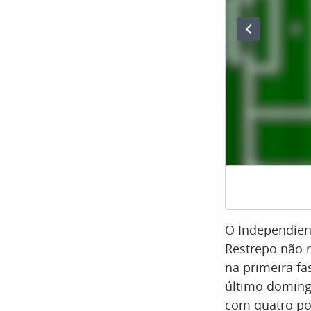
O Independient
Restrepo não r
na primeira f
último domingo
com quatro po