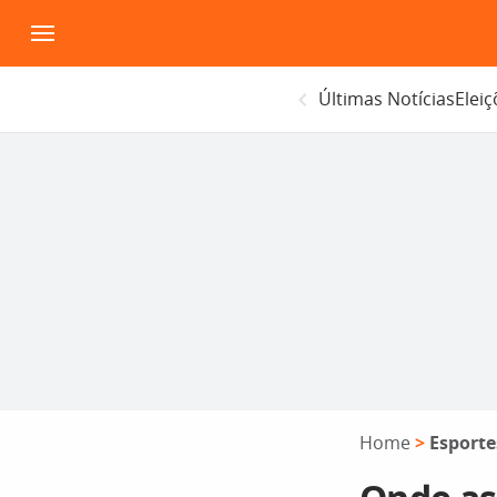
Pular
para
o
Últimas Notícias
Elei
conteúdo
Home
>
Esporte