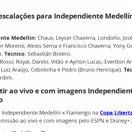
escalações para Independiente Medellí
nte Medellín:
Chaux, Leyser Chaverra, Londoño, José
er Moreno, Alexis Serna e Francisco Chaverra; Yony G
i.
Técnico
: Sebastián Botero.
Rossi; Royal, Danilo, Vitão e Ayrton Lucas; Evertton A
; Luiz Araújo, Cebolinha e Pedro (Bruno Henrique).
Té
rdim.
tir ao vivo e com imagens Independien
o
re Independiente Medellín x Flamengo na
Copa Libert
smissão ao vivo e com imagens pelo ESPN e Disney+.