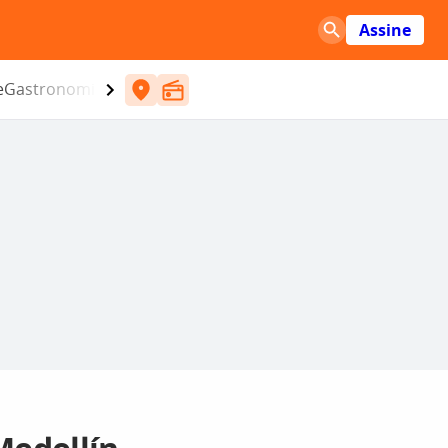
Assine
e
Gastronomia
Entretenimento
CBN
Atlântida SC