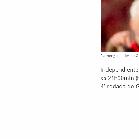
Flamengo é líder do G
Independiente 
às 21h30min (h
4ª rodada do G