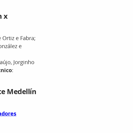
n x
 Ortiz e Fabra;
onzález e
raújo, Jorginho
cnico
:
te Medellín
adores