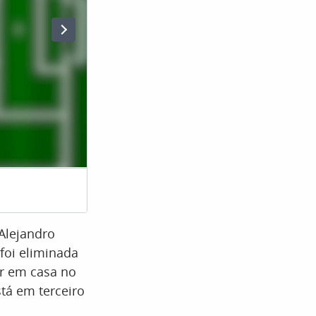
Platense – Argentina (A
Alejandro
 foi eliminada
r em casa no
tá em terceiro