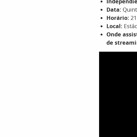
Independie
Data:
Quinta
Horário:
21h
Local:
Estád
Onde assist
de streami