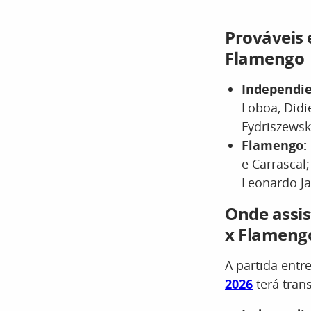
Prováveis 
Flamengo
Independie
Loboa, Didi
Fydriszewsk
Flamengo:
e Carrascal
Leonardo Ja
Onde assis
x Flameng
A partida ent
2026
terá tran