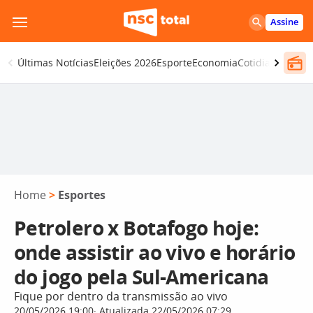
Pular
Assine
para
o
Últimas Notícias
Eleições 2026
Esporte
Economia
Cotidiano
Segur
conteúdo
Home
>
Esportes
Petrolero x Botafogo hoje:
onde assistir ao vivo e horário
do jogo pela Sul-Americana
Fique por dentro da transmissão ao vivo
20/05/2026 19:00
Atualizada 22/05/2026 07:29