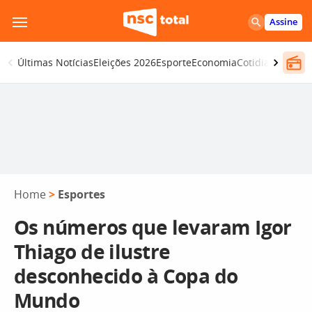
Pular
Assine
para
o
Últimas Notícias
Eleições 2026
Esporte
Economia
Cotidiano
Segur
conteúdo
Home
>
Esportes
Os números que levaram Igor
Thiago de ilustre
desconhecido à Copa do
Mundo