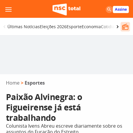
Pular
Assine
para
o
Últimas Notícias
Eleições 2026
Esporte
Economia
Cotidiano
Segur
conteúdo
Home
>
Esportes
Paixão Alvinegra: o
Figueirense já está
trabalhando
Colunista Ivens Abreu escreve diariamente sobre os
assuntos do Furacão do Estreito