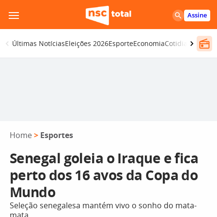
Pular
Assine
para
o
Últimas Notícias
Eleições 2026
Esporte
Economia
Cotidiano
Segur
conteúdo
Home
>
Esportes
Senegal goleia o Iraque e fica
perto dos 16 avos da Copa do
Mundo
Seleção senegalesa mantém vivo o sonho do mata-
mata