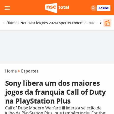
Pular
Assine
para
o
Últimas Notícias
Eleições 2026
Esporte
Economia
Cotidiano
Segur
conteúdo
Home
>
Esportes
Sony libera um dos maiores
jogos da franquia Call of Duty
na PlayStation Plus
Call of Duty: Modern Warfare III lidera a seleção de
julho da PlayStation Plus, que também inclui For the