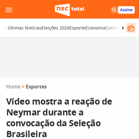
Pular
Assine
para
o
Últimas Notícias
Eleições 2026
Esporte
Economia
Cotidiano
Segur
conteúdo
Home
>
Esportes
Vídeo mostra a reação de
Neymar durante a
convocação da Seleção
Brasileira