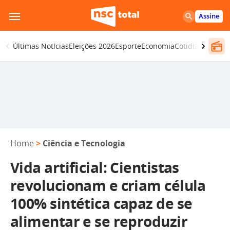
Pular
Assine
para
o
Últimas Notícias
Eleições 2026
Esporte
Economia
Cotidiano
Segur
conteúdo
Home
>
Ciência e Tecnologia
Vida artificial: Cientistas
revolucionam e criam célula
100% sintética capaz de se
alimentar e se reproduzir