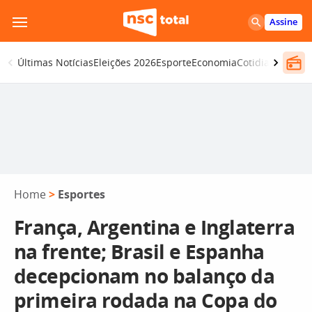
Pular
Assine
para
o
Últimas Notícias
Eleições 2026
Esporte
Economia
Cotidiano
Segur
conteúdo
Home
>
Esportes
França, Argentina e Inglaterra
na frente; Brasil e Espanha
decepcionam no balanço da
primeira rodada na Copa do