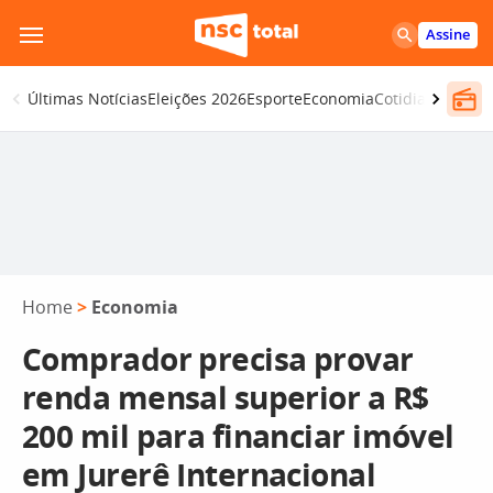
Pular
Assine
para
o
Últimas Notícias
Eleições 2026
Esporte
Economia
Cotidiano
Segur
conteúdo
Home
>
Economia
Comprador precisa provar
renda mensal superior a R$
200 mil para financiar imóvel
em Jurerê Internacional