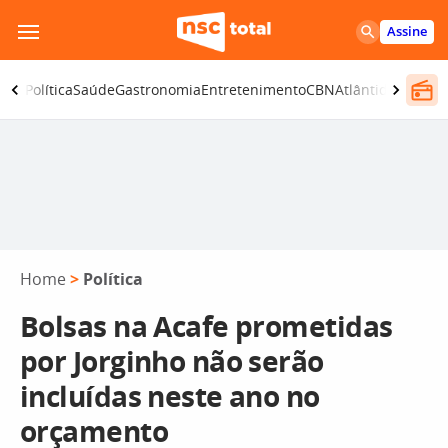
Pular
Assine
para
o
ança
Política
Saúde
Gastronomia
Entretenimento
CBN
Atlântida SC
conteúdo
Home
>
Política
Bolsas na Acafe prometidas
por Jorginho não serão
incluídas neste ano no
orçamento