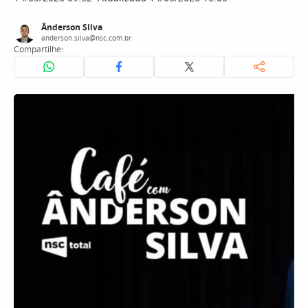
Ânderson Silva
anderson.silva@nsc.com.br
Compartilhe: