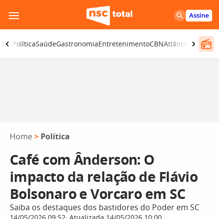
Pular
Assine
para
o
ança
Política
Saúde
Gastronomia
Entretenimento
CBN
Atlântida SC
conteúdo
Home
>
Política
Café com Ânderson: O
impacto da relação de Flávio
Bolsonaro e Vorcaro em SC
Saiba os destaques dos bastidores do Poder em SC
14/05/2026 09:52
Atualizada 14/05/2026 10:00