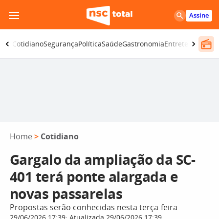
Pular
Assine
para
o
omia
Cotidiano
Segurança
Política
Saúde
Gastronomia
Entretenimento
conteúdo
Home
>
Cotidiano
Gargalo da ampliação da SC-
401 terá ponte alargada e
novas passarelas
Propostas serão conhecidas nesta terça-feira
29/06/2026 17:39
Atualizada 29/06/2026 17:39