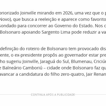
 priorizado Joinville mirando em 2026, uma vez que o 
(Novo), que busca a reeleição e aparece como favorito
sondado para concorrer ao Governo do Estado. Nos c
 Bolsonaro apoiando Sargento Lima pode reduzir a 
 definição do roteiro de Bolsonaro tem provocado di
mente, o ex-presidente propôs ao governador estar pr
nho sugeriu Joinville, Jaraguá do Sul, Blumenau, Crici
 e Balneário Camboriú – cidade onde Bolsonaro faz q
avancar a candidatura do filho zero-quatro, Jair Rena
CONTINUA APÓS A PUBLICIDADE