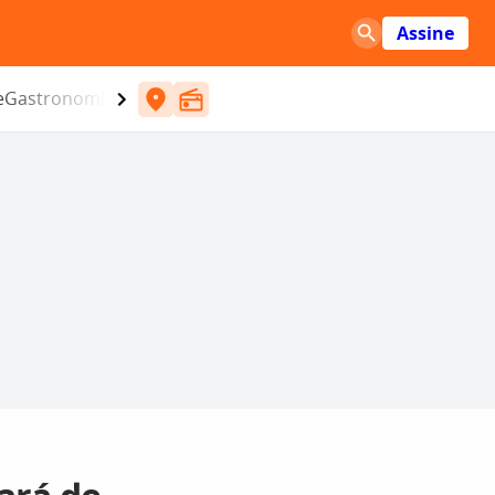
Assine
e
Gastronomia
Entretenimento
CBN
Atlântida SC