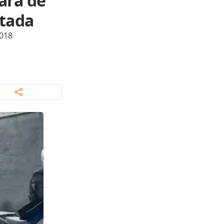
ará de
rtada
2018