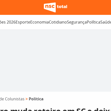
ções 2026
Esporte
Economia
Cotidiano
Segurança
Política
Saúd
de Colunistas
>
Política