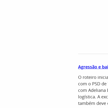
Agressão e ba
O roteiro inic
com o PSD de 
com Adeliana D
logística. A e
também deve o