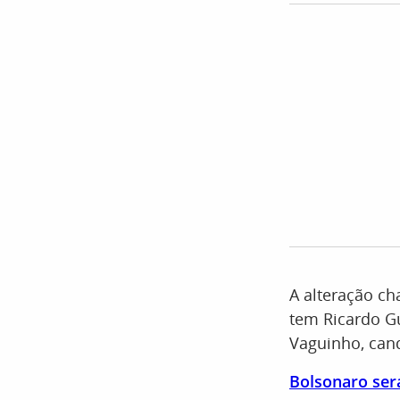
A alteração ch
tem Ricardo G
Vaguinho, cand
Bolsonaro será