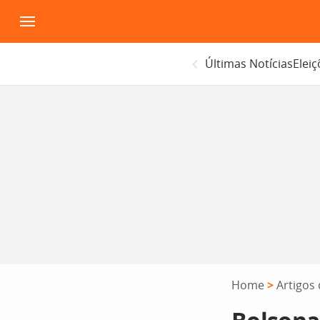
Pular
para
o
Últimas Notícias
Elei
conteúdo
Home
>
Artigos 