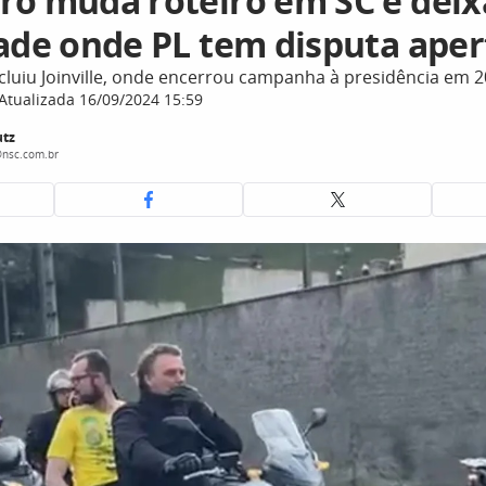
ro muda roteiro em SC e deix
dade onde PL tem disputa ape
ncluiu Joinville, onde encerrou campanha à presidência em 
Atualizada 16/09/2024 15:59
tz
nsc.com.br