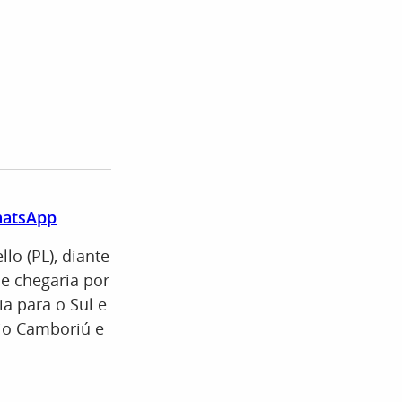
WhatsApp
lo (PL), diante
le chegaria por
ia para o Sul e
rio Camboriú e