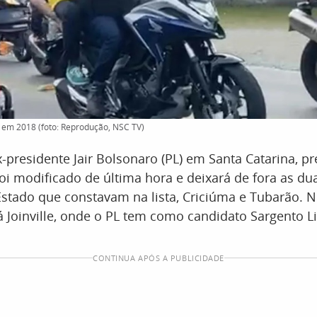
e em 2018 (foto: Reprodução, NSC TV)
x-presidente Jair Bolsonaro (PL) em Santa Catarina, pr
oi modificado de última hora e deixará de fora as du
Estado que constavam na lista, Criciúma e Tubarão. N
á Joinville, onde o PL tem como candidato Sargento L
CONTINUA APÓS A PUBLICIDADE