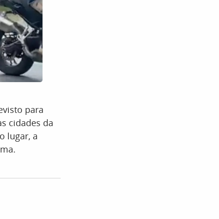
evisto para
as cidades da
o lugar, a
ima.