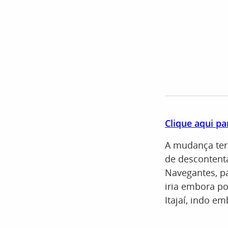
Clique aqui pa
A mudança teri
de descontenta
Navegantes, pa
iria embora po
Itajaí, indo e