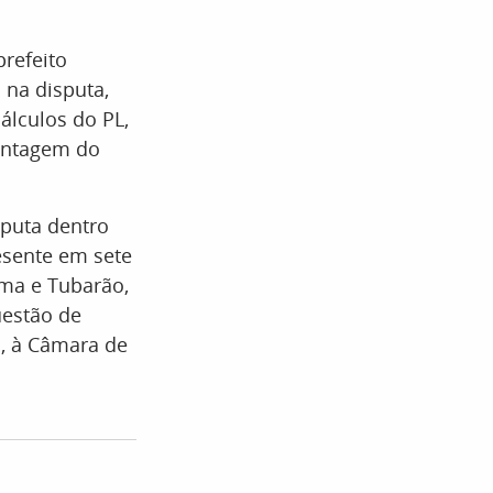
prefeito
 na disputa,
álculos do PL,
vantagem do
sputa dentro
esente em sete
úma e Tubarão,
uestão de
n, à Câmara de