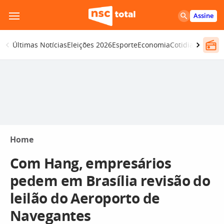
Pular
Assine
para
o
Últimas Notícias
Eleições 2026
Esporte
Economia
Cotidiano
Segur
conteúdo
Home
Com Hang, empresários
pedem em Brasília revisão do
leilão do Aeroporto de
Navegantes