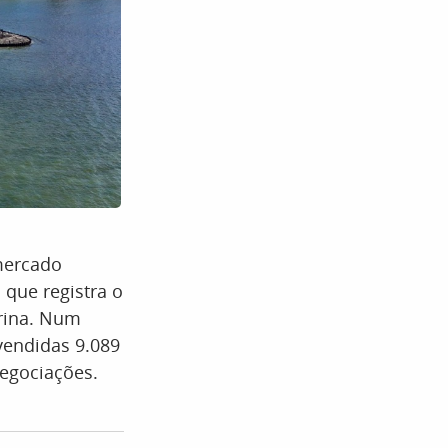
mercado
 que registra o
rina. Num
vendidas 9.089
negociações.