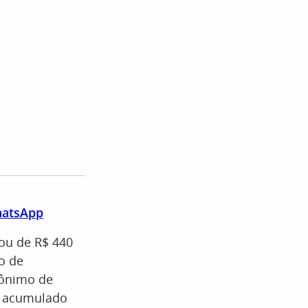
WhatsApp
tou de R$ 440
o de
nônimo de
O acumulado