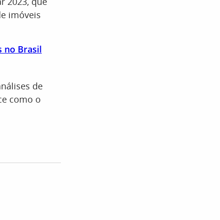
r 2023, que
de imóveis
 no Brasil
nálises de
ece como o