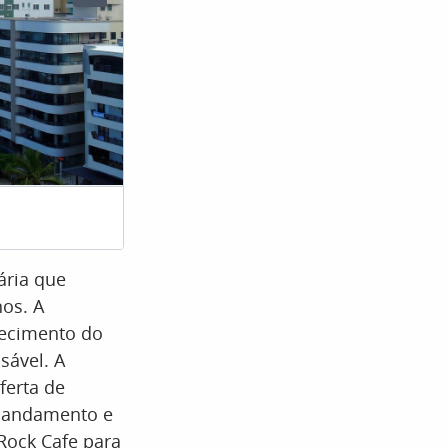
Itapema (
ária que
nos. A
lecimento do
sável. A
ferta de
m andamento e
Rock Cafe para