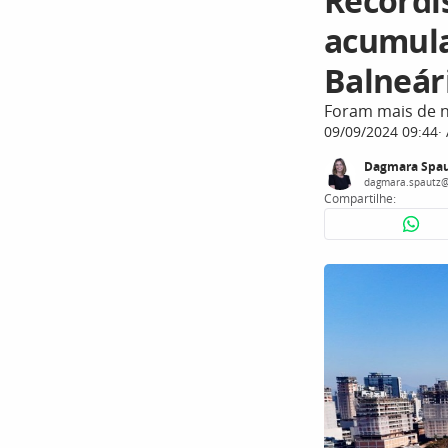
Recordi
acumula
Balneár
Foram mais de n
09/09/2024 09:44
Dagmara Spau
dagmara.spautz@
Compartilhe: