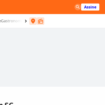
Assine
e
Gastronomia
Entretenimento
CBN
Atlântida SC