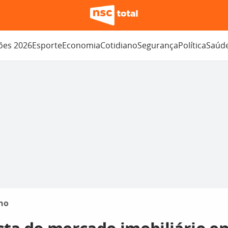
ções 2026
Esporte
Economia
Cotidiano
Segurança
Política
Saúd
no