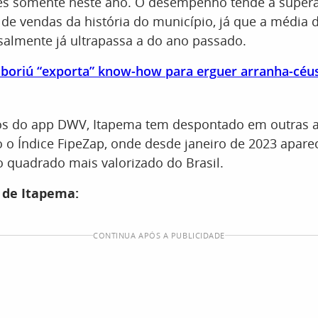
s somente neste ano. O desempenho tende a supera
 de vendas da história do município, já que a média 
almente já ultrapassa a do ano passado.
boriú “exporta” know-how para erguer arranha-céus
s do app DWV, Itapema tem despontado em outras a
o Índice FipeZap, onde desde janeiro de 2023 apar
 quadrado mais valorizado do Brasil.
 de Itapema:
CONTINUA APÓS A PUBLICIDADE