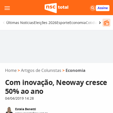
Pular
Assine
para
o
Últimas Notícias
Eleições 2026
Esporte
Economia
Cotidiano
Segur
conteúdo
Home
>
Artigos de Colunistas
>
Economia
Com inovação, Neoway cresce
50% ao ano
04/04/2019 14:28
Estela Benetti