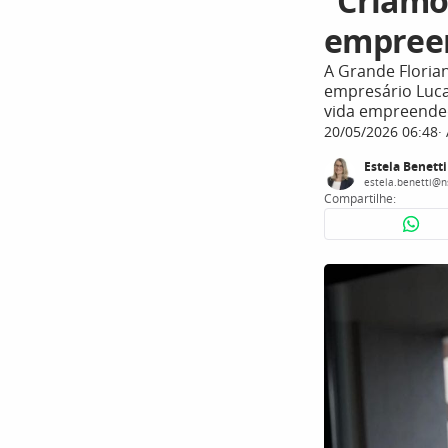
“Criamo
empreen
A Grande Floria
empresário Lucas
vida empreende
20/05/2026 06:48
Estela Benetti
estela.benetti@n
Compartilhe: