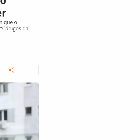
ão
er
m que o
 “Códigos da