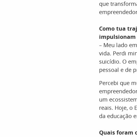
que transform
empreendedor
Como tua traj
impulsionam
– Meu lado e
vida. Perdi mi
suicídio. O e
pessoal e de p
Percebi que m
empreendedora
um ecossistema
reais. Hoje, o
da educação 
Quais foram o