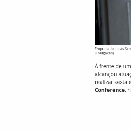
Empresário Lucas Sch
Divulgação)
À frente de u
alcançou atua
realizar sexta
Conference
, 