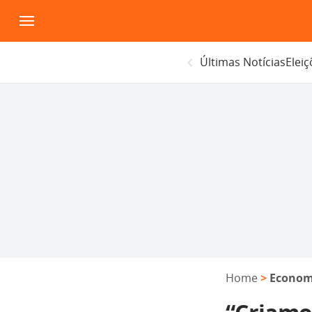
Pular
para
o
Últimas Notícias
Elei
conteúdo
Home
>
Econom