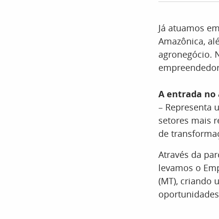
Já atuamos em
Amazônica, al
agronegócio. 
empreendedora
A entrada no
– Representa 
setores mais 
de transformaç
Através da pa
levamos o Emp
(MT), criando 
oportunidades