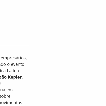
 empresários,
ndo o evento
ca Latina.
oão Kepler
,
s.
tua em
sobre
 movimentos