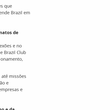
es que
nde Brazil em
matos de
exões e no
 Brazil Club
cionamento,
 até missões
ão e
 empresas e
mo e da