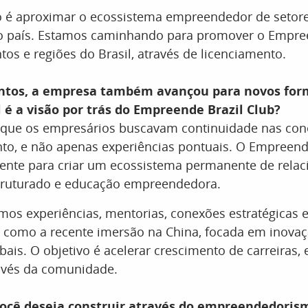
o é aproximar o ecossistema empreendedor de setor
país. Estamos caminhando para promover o Empree
os e regiões do Brasil, através de licenciamento.
ntos, a empresa também avançou para novos for
 é a visão por trás do Empreende Brazil Club?
que os empresários buscavam continuidade nas con
to, e não apenas experiências pontuais. O Empreende
ente para criar um ecossistema permanente de rela
truturado e educação empreendedora.
os experiências, mentorias, conexões estratégicas e
, como a recente imersão na China, focada em inovaç
bais. O objetivo é acelerar crescimento de carreiras,
ravés da comunidade.
você deseja construir através do empreendedoris