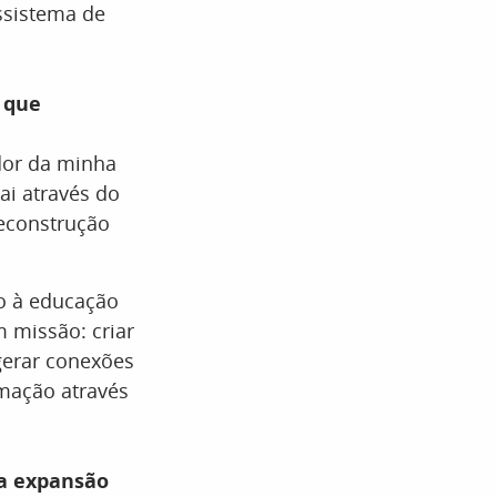
ssistema de
 que
or da minha
ai através do
econstrução
o à educação
 missão: criar
gerar conexões
rmação através
 a expansão