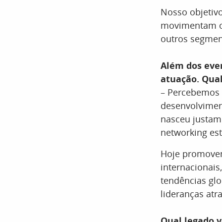
Nosso objetiv
movimentam o 
outros segment
Além dos eve
atuação. Qual
– Percebemos 
desenvolvimen
nasceu justam
networking es
Hoje promovem
internacionais
tendências glo
lideranças at
Qual legado 