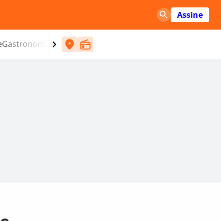
Assine
e
Gastronomia
Entretenimento
CBN
Atlântida SC