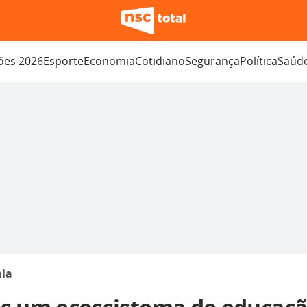
ções 2026
Esporte
Economia
Cotidiano
Segurança
Política
Saúd
ia