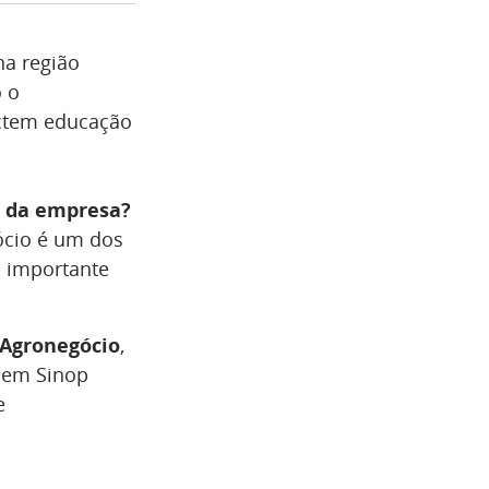
na região
 o
ectem educação
o da empresa?
ócio é um dos
o importante
 Agronegócio
,
 em Sinop
e