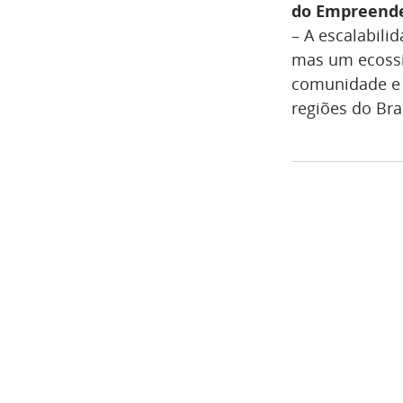
do Empreende 
– A escalabil
mas um ecossi
comunidade e 
regiões do Bras